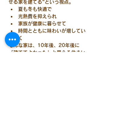
せる家を建てる”という視点。
夏も冬も快適で
光熱費を抑えられ
家族が健康に暮らせて
時間とともに味わいが増してい
く
そんな家は、10年後、20年後に
「建ててよかった」と思える住まい
になります。
家づくりは“価格”だけでは測
れない
住宅価格が上がっている今だからこ
そ、私たちは改めて考えたいと思っ
ています。
「
この家で、どんな時間を過ごした
いか
」
木の香りに包まれながら、家族と食