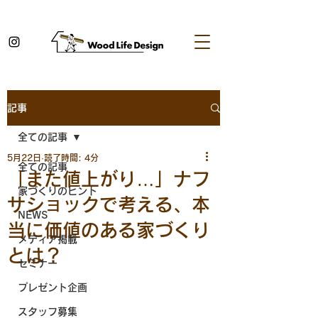
記事
全ての記事
5月22日
読了時間: 4分
全ての記事
「また値上がり…」ナフ
家づくりのヒント
サショックで考える、本
NEWS
当に価値のある家づくり
メディア掲載
とは？
セミナー
プレゼント企画
スタッフ募集