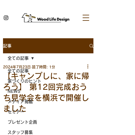
記事
全ての記事
2024年7月23日
読了時間: 1分
全ての記事
【キャンプしに、家に帰
家づくりのヒント
ろう】 第12回完成おう
NEWS
ち見学会を横浜で開催し
メディア掲載
ました
セミナー
プレゼント企画
スタッフ募集