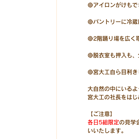
🔴アイロンがけも
🔴パントリーに冷
🔴2階踊り場を広
🔴脱衣室も押入も
🔴宮大工自ら目利
大自然の中にいるよ
宮大工の社長をはじ
【ご注意】
各日5組限定
の見学
いいたします。