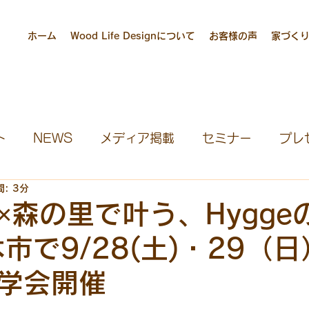
ホーム
Wood Life Designについて
お客様の声
家づく
ト
NEWS
メディア掲載
セミナー
プレ
: 3分
ハウス募集
見学会
宮大工養成塾
社長ブロ
×森の里で叶う、Hygge
市で9/28(土)・29（
団
学会開催