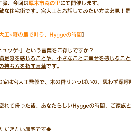
三弾、今回は
厚木市森の里
にて開催します。
敵な住宅街です。宮大工とお話してみたい方は必見！是
大工×森の里で叶う、Hyggeの時間
】
-ヒュッゲ-』という言葉をご存じですか？
満足感を感じることや、小さなことに幸せを感じること
の持ち方を指す言葉
です。
Designの家は宮大工監修で、木の香りいっぱいの、思わず深
疲れて帰った後、あなたらしいHyggeの時間、ご家族
ただきたい邸宅です◆