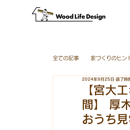
全ての記事
家づくりのヒン
2024年9月25日
読了時間
スタッフ募集
モニター
【宮大工
間】 厚木
イベント
半原宮大工集
おうち見