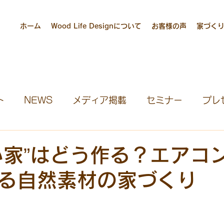
ホーム
Wood Life Designについて
お客様の声
家づく
ト
NEWS
メディア掲載
セミナー
プレ
ハウス募集
見学会
宮大工養成塾
社長ブロ
い家”はどう作る？エアコ
る自然素材の家づくり
団