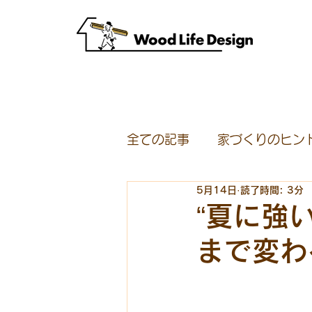
全ての記事
家づくりのヒン
5月14日
読了時間: 3分
スタッフ募集
モニター
“夏に強
まで変わ
イベント
半原宮大工集