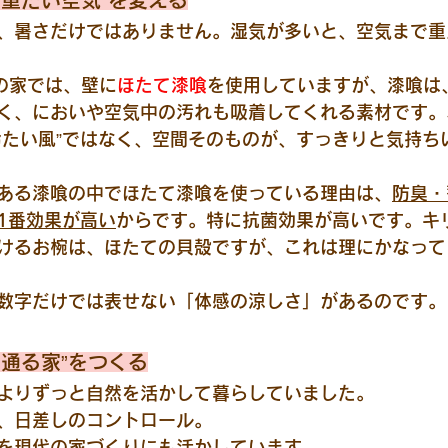
“重たい空気”を変える
、暑さだけではありません。湿気が多いと、空気まで重
ignの家では、壁に
ほたて漆喰
を使用していますが、漆喰は
く、においや空気中の汚れも吸着してくれる素材です。
冷たい風”ではなく、空間そのものが、すっきりと気持ち
ある漆喰の中でほたて漆喰を使っている理由は、
防臭・
1番効果が高い
からです。特に抗菌効果が高いです。キ
けるお椀は、ほたての貝殻ですが、これは理にかなって
数字だけでは表せない「体感の涼しさ」があるのです。
の通る家”をつくる
よりずっと自然を活かして暮らしていました。
、日差しのコントロール。
を現代の家づくりにも活かしています。