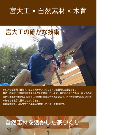
宮大工 × 自然素材 × 木育
宮大工の確かな技術
クロスや接着剤は使わず、
ほたて貝やサンゴのしっくいを使用した塗壁です。
構造、内装材には国産天然木をふんだんに使用しています。
特に木にはこだわり、宮大工の棟
梁自ら
市場で目利きした質の良い国産材を大量に仕入れています。
自社製材機があるため曲が
り材なども上手に
使うことができます。
良質な木材を使用しつつも
お手頃価格なおうちとなっております。
自然素材を活かした家づくり