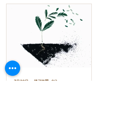
って聞いたんですが…」 「小さな子ど
もがいるので、お手入れできるか心配
です。」 天然木ならではの温もりや心
地よさに魅力を感じる一方で、「メン
テナンスが大変そう」というイメージ
を持たれている方も少なくありませ
ん。 ですが、その多くは実は誤解で
す。今回は、無垢床についてよくある
疑問にお答えしながら、その魅力をご
紹介します。 誤解①「毎日特別なお手
入れが必要」 実際には、普段のお手入
7月30日
読了時間: 2分
れはとてもシンプルです。 基本は、
掃除機やフローリングワイパーでホコ
令和8年熊本地震で被災さ
リを取る 固く絞った雑巾で軽く拭く
これだけでも十分きれいな状態を保て
れた皆さまへ
ます。特別な洗剤を毎日使う必要はあ
りません。 毎日の暮らしの中で、無理
このたびの熊本県を震源とする地震に
なく付き合える素材です。 誤解②「傷
より、お亡くなりになられた方々に心