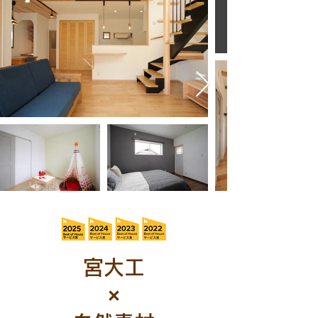
まるで森の中に
宮大工
×