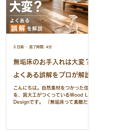
3 日前
読了時間: 4分
無垢床のお手入れは大変？
よくある誤解をプロが解説
こんにちは。自然素材をつかった住宅
を、宮大工がつくっているWood Life
Designです。 「無垢床って素敵だけ
ど、お手入れが大変そう…」 家づくり
をご検討中のお客様から、よくいただ
くご相談があります。 「無垢床って傷
がつきやすいですよね？」 「水に弱い