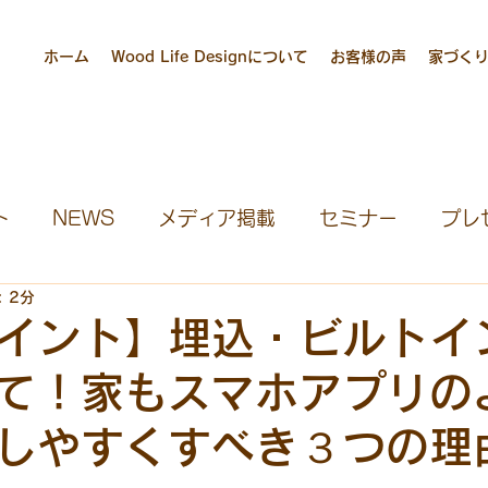
ホーム
Wood Life Designについて
お客様の声
家づく
ト
NEWS
メディア掲載
セミナー
プレ
 2分
ハウス募集
見学会
宮大工養成塾
社長ブロ
イント】埋込・ビルトイ
て！家もスマホアプリの
団
しやすくすべき３つの理