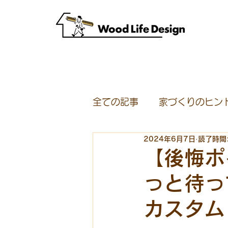
全ての記事
家づくりのヒン
2024年6月7日
読了時間:
スタッフ募集
モニター
【後悔ポ
っと待っ
イベント
半原宮大工集
カスタム