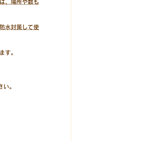
ば、場所や数も
防水対策して使
ます。
ださい。