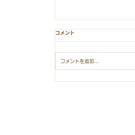
コメント
コメントを追加…
無垢床のお手入れは大変？よ
くある誤解をプロが解説